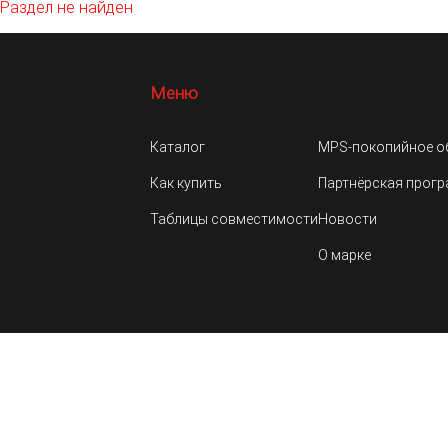
Раздел не найден
Меню
Каталог
MPS-покопийное о
Как купить
Партнёрская прог
Таблицы совместимости
Новости
О марке