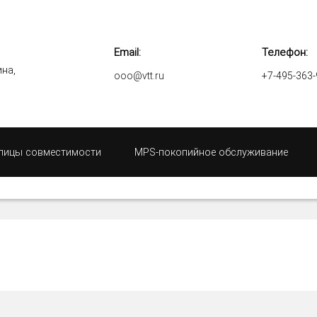
Email:
Телефон:
ина,
ooo@vtt.ru
+7-495-363-
лицы совместимости
MPS-покопийное обслуживание