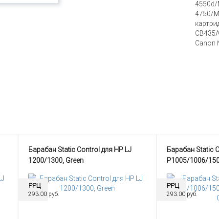
4550d/
4750/M
картри
СB435A
Canon 
Барабан Static Control для HP LJ
Барабан Static 
1200/1300, Green
P1005/1006/15
Green
РРЦ
РРЦ
293.00 руб.
293.00 руб.