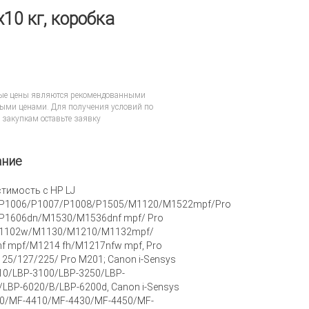
x10 кг, коробка
ые цены являются рекомендованными
ыми ценами. Для получения условий по
 закупкам
оставьте заявку
ание
тимость с HP LJ
P1006/P1007/P1008/P1505/M1120/M1522mpf/Pro
P1606dn/M1530/M1536dnf mpf/ Pro
P1102w/M1130/M1210/M1132mpf/
f mpf/M1214 fh/M1217nfw mpf, Pro
25/127/225/ Pro M201; Canon i-Sensys
10/LBP-3100/LBP-3250/LBP-
/LBP-6020/B/LBP-6200d, Canon i-Sensys
0/MF-4410/MF-4430/MF-4450/MF-