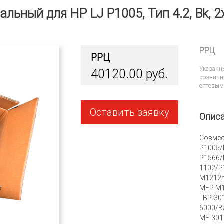
альный для HP LJ P1005, Тип 4.2, Bk, 2
РРЦ
РРЦ
Указанн
40120.00 руб.
розничн
оптовым
Оставить заявку
Опис
Совмес
P1005/
P1566/
1102/
M1212n
MFP M1
LBP-30
6000/B
MF-301