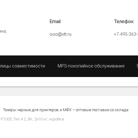
Email:
Телефон:
ина,
ooo@vtt.ru
+7-495-363-
блицы совместимости
MPS-покопийное обслуживание
Тонеры черные для принтеров и МФУ – оптовые поставки со склада
1005, Тип 4.2, Bk, 2x10 кг, коробка