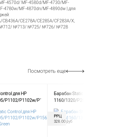
MF-4570d/ MF-4580d/MF-4730/MF-
F-4780w/MF-4870dn/MF-4890dw | для
джей:
/CB436A/CE278A/CE285A/CF283A/X;
№712/ №713/ №725/ №726/ №728
Посмотреть еще
Control для HP
Барабан Static Control для HP LJ
05/P1102/P1102w/P1566/P1606w,
1160/1320/P2015, Green
РРЦ
328.00 руб.