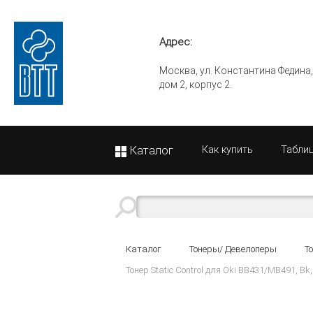
Адрес:
Москва, ул. Константина Федина
дом 2, корпус 2.
Каталог
Как купить
Табли
Каталог
Тонеры/ Девелоперы
Т
Тонер Static Control для Oki BB431/MB491, Bk