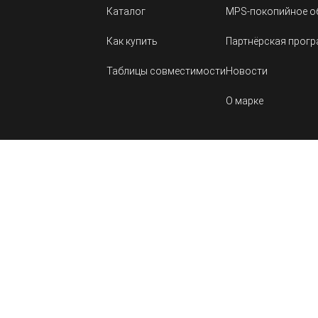
Каталог
MPS-покопийное о
Как купить
Партнёрская прог
Таблицы совместимости
Новости
О марке