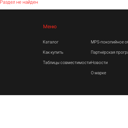
Раздел не найден
Меню
Каталог
MPS-покопийное о
Как купить
Партнёрская прог
Таблицы совместимости
Новости
О марке